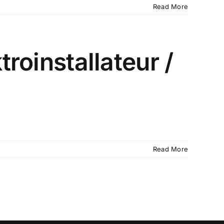
Read More
troinstallateur /
Read More