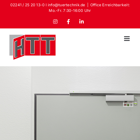
Zum
02241 / 25 20 13-0 I info@tuertechnik.de
|
Office Erreichbarkeit:
Mo.-Fr. 7:30-16:00 Uhr
Inhalt
springen
Instagram
Facebook
LinkedIn