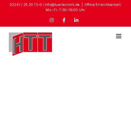
Zum
02241 / 25 20 13-0 I info@tuertechnik.de
|
Office Erreichbarkeit:
Mo.-Fr. 7:30-16:00 Uhr
Inhalt
springen
Instagram
Facebook
LinkedIn